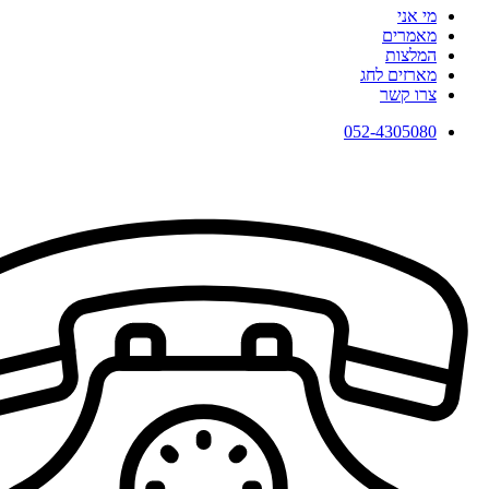
מי אני
מאמרים
המלצות
מארזים לחג
צרו קשר
052-4305080