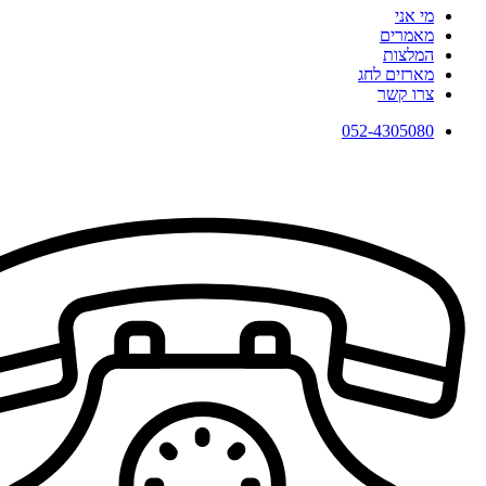
מי אני
מאמרים
המלצות
מארזים לחג
צרו קשר
052-4305080