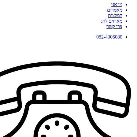
מי אני
מאמרים
המלצות
מארזים לחג
צרו קשר
052-4305080