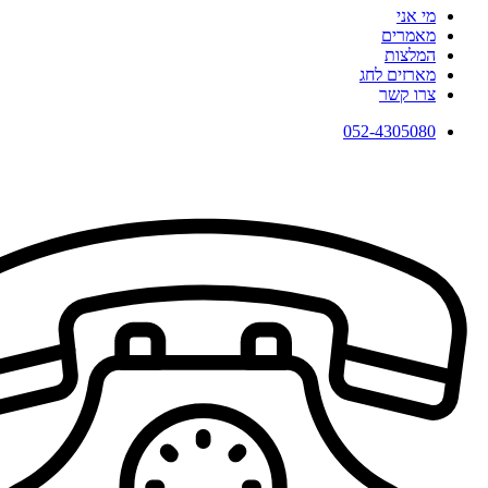
מי אני
מאמרים
המלצות
מארזים לחג
צרו קשר
052-4305080