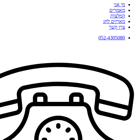
מי אני
מאמרים
המלצות
מארזים לחג
צרו קשר
052-4305080