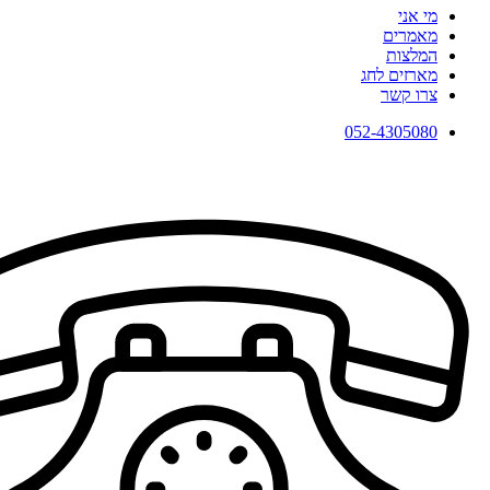
מי אני
מאמרים
המלצות
מארזים לחג
צרו קשר
052-4305080