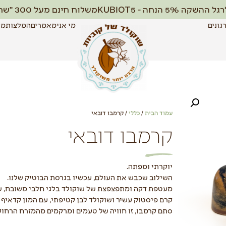
גל ההשקה 5% הנחה - KUBIOT5
משלוח חינם מעל 300 ״שח
גונים
מי אני
מאמרים
המלצות
מא
עמוד הבית
/
כללי
/ קרמבו דובאי
קרמבו דובאי
יוקרתי ומפתה.
השילוב שכבש את העולם, עכשיו בגרסת הבוטיק שלנו.
מעטפת דקה ומתפצפצת של שוקולד בלגי חלבי משובח, 
קרם פיסטוק עשיר ושוקולד לבן קטיפתי, עם המון קדאיף 
סתם קרמבו, זו חוויה של טעמים ומרקמים מהמזרח הרחוק