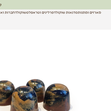
לר
מארזים ומתנות
סדנאות שוקולד
פרלינים וטראפלס
שוקולד
חברות ואר