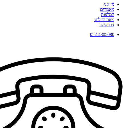
מי אני
מאמרים
המלצות
מארזים לחג
צרו קשר
052-4305080