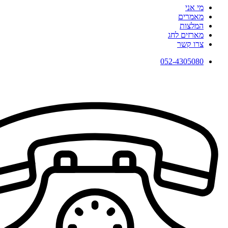
מי אני
מאמרים
המלצות
מארזים לחג
צרו קשר
052-4305080